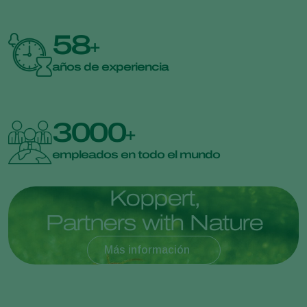
58
+
años de experiencia
3000
+
empleados en todo el mundo
K
o
p
p
e
r
t
,
P
a
r
t
n
e
r
s
w
i
t
h
N
a
t
u
r
e
Más información