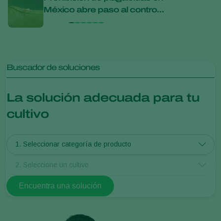
México abre paso al control
Live
biológico
Buscador de soluciones
La solución adecuada para tu
cultivo
1. Seleccionar categoría de producto
2. Seleccione un cultivo
Encuentra una solución