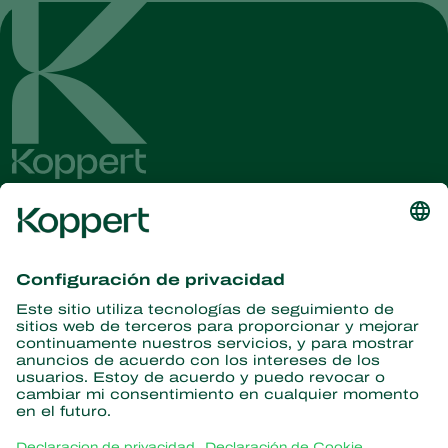
Obtenga las últimas noticias e
información
Suscríbase aquí
Partners with Nature
Ácaros depredadores