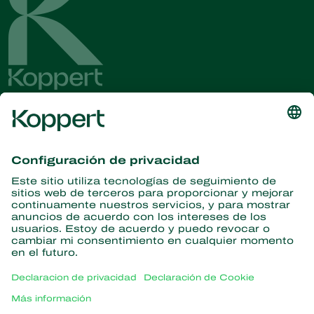
Obtenga las últimas noticias e
información
Suscríbase aquí
Partners with Nature
Ácaros depredadores
Acerca de Koppert
Insectos depredadores
Avispas parasitoides