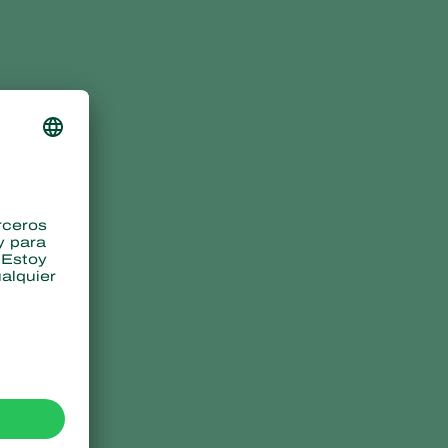
Sweden
Switzerland
Turkey
USA
United Kingdom