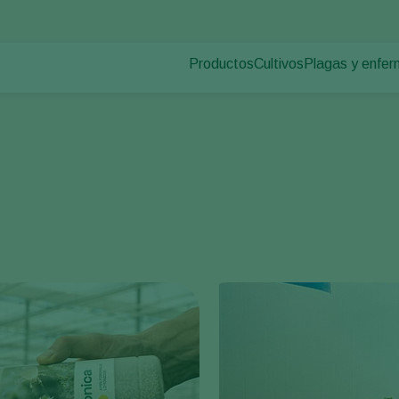
Productos
Cultivos
Plagas y enfe
Plagas en plan
Control de plagas
Hortalizas de cultivo p
Enfermedades d
Control de enfermedades
Plantas ornamentales
Polinización
Frutas
Sanidad vegetal
Cultivos de hortalizas 
Aplicación
Cultivos herbáceos
Monitoreo
Desinfección, Limpieza, & Higien
Agentes sombreadores