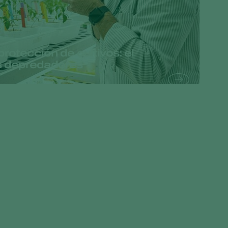
Greece
Hungary
India
rotección de cultivos: el
s depredadores
Italy
Kenya
Korea
Mexico
Netherlands
Paraguay
Poland
Portugal
Russia
South Africa
Spain