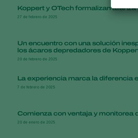
Koppert y OTech formalizan alianza p
27 de febrero de 2025
Un encuentro con una solución inesp
los ácaros depredadores de Kopper
20 de febrero de 2025
La experiencia marca la diferencia e
7 de febrero de 2025
Comienza con ventaja y monitorea du
20 de enero de 2025