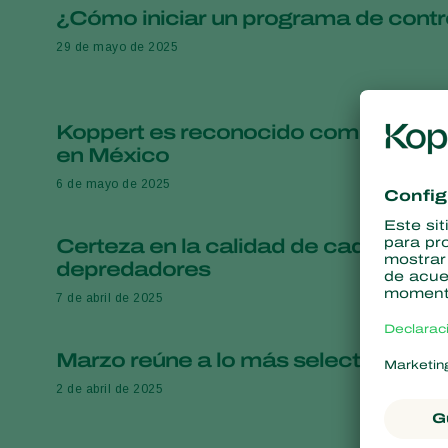
¿Cómo iniciar un programa de contro
29 de mayo de 2025
Koppert es reconocido como uno d
en México
6 de mayo de 2025
Certeza en la calidad de cada sobre
depredadores
7 de abril de 2025
Marzo reúne a lo más selecto de la i
2 de abril de 2025