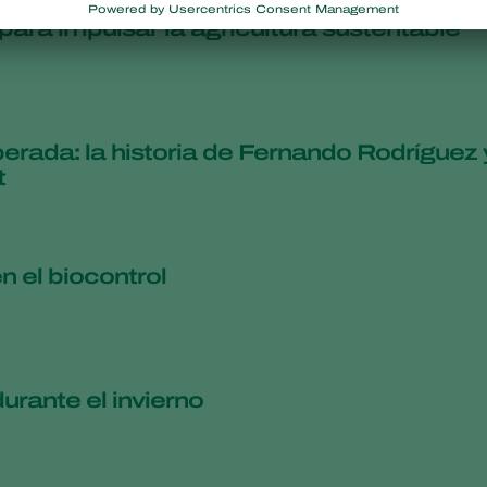
ara impulsar la agricultura sustentable
erada: la historia de Fernando Rodríguez 
t
n el biocontrol
rante el invierno