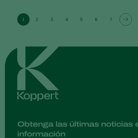
1
2
3
4
5
6
7
Obtenga las últimas noticias 
información