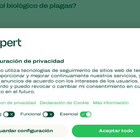
l biológico de plagas?
e los mejores proveedores de Wholesum
 y botella de nuestros ácaros
ndustria hortícola en Querétaro