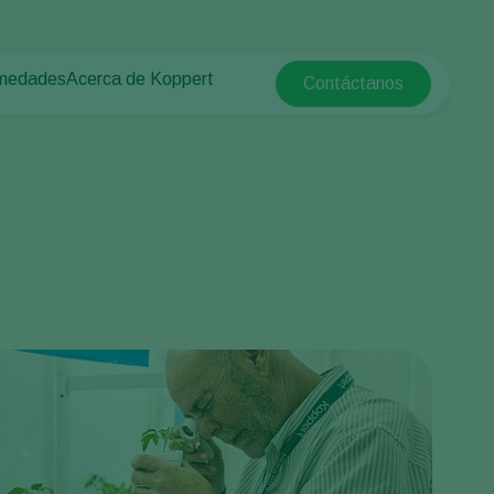
rmedades
Acerca de Koppert
Contáctanos
Koppert Global
tas
rotegido
Acerca de Koppert
Argentina
e las plantas
Noticias e información
Austria
Trabajar en Koppert
Belgium
a campo abierto
Contáctanos
Brasil
Canada (English)
e
Canada (French)
Ecuador
Finland (Finnish)
Finland (Swedish)
France
Germany