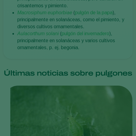
crisantemos y pimiento.
Macrosiphum euphorbiae
(
pulgón de la papa
),
principalmente en solanáceas, como el pimiento, y
diversos cultivos ornamentales.
Aulacorthum solani
(
pulgón del invernadero
),
principalmente en solanáceas y varios cultivos
ornamentales, p. ej. begonia.
Últimas noticias sobre pulgones