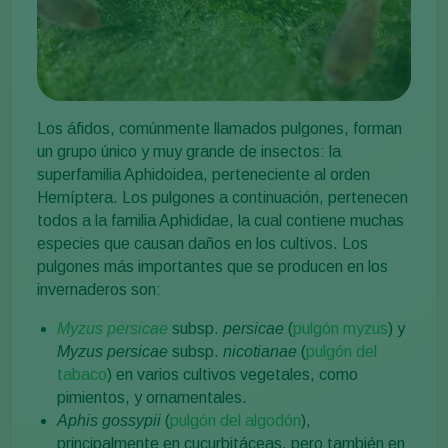
Los áfidos, comúnmente llamados pulgones, forman
un grupo único y muy grande de insectos: la
superfamilia Aphidoidea, perteneciente al orden
Hemíptera. Los pulgones a continuación, pertenecen
todos a la familia Aphididae, la cual contiene muchas
especies que causan daños en los cultivos. Los
pulgones más importantes que se producen en los
invernaderos son:
Myzus persicae
subsp.
persicae
(
pulgón myzus
) y
Myzus persicae
subsp.
nicotianae
(
pulgón del
tabaco
) en varios cultivos vegetales, como
pimientos, y ornamentales.
Aphis gossypii
(
pulgón del algodón
),
principalmente en cucurbitáceas, pero también en