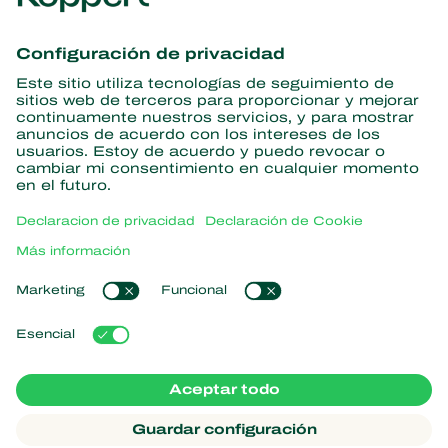
Obtenga las últimas noticias e
información
Suscríbase aquí
Partners with Nature
Ácaros depredadores
Acerca de Koppert
Insectos depredadores
Avispas parasitoides
Acerca de Koppert
Nematodos benéficos
Enlaces populares
Noticias e información
Microorganismos benéficos
Trabajar en Koppert
Protección de cultivos
Experiencias de los usuarios
Contáctanos
Polinización
Koppert One
Koppert Global
Administrar cookies
Declaración de Privacidad
Aviso legal
Argentina