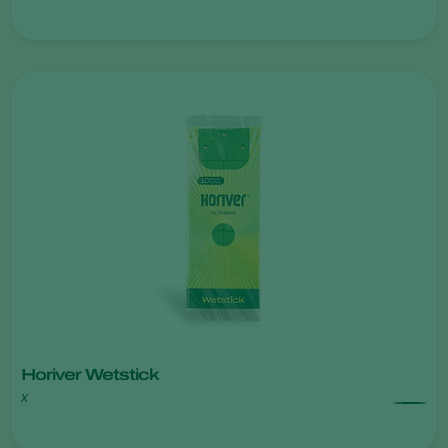
Horiver Wetstick
x