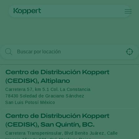
Productos
Koppert México
Acerca de Koppert
Asesores y distribución
Koppert One
Contacto
Productos
Cultivos
Control de plagas
Cultivos
Plagas y enfermedades
Control de enfermedades
Hortalizas de cultivo protegido
Plagas y enfermedades
Acerca de Koppert
Buscar
Polinización
Plantas ornamentales
Plagas en plantas
Acerca de Koppert
Sanidad vegetal
Frutas
Enfermedades de las plantas
Acerca de Koppert
Centro de Distribución Koppert
Aplicación
Cultivos de hortalizas a campo abierto
Noticias e información
Monitoreo
Cultivos herbáceos
Trabajar en Koppert
(CEDISK), Altiplano
Desinfección, Limpieza, & Higiene
Contáctanos
Carretera 57, km 5.1 Col. La Constancia
Agentes sombreadores
78430
Soledad de Graciano Sánchez
San Luis Potosí
México
Centro de Distribución Koppert
(CEDISK), San Quintín, BC.
Carretera Transpeninsular, Blvd Benito Juárez, Calle