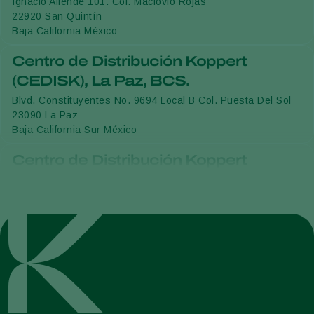
Ignacio Allende 101. Col. Maclovio Rojas
22920
San Quintín
Baja California
México
Centro de Distribución Koppert
(CEDISK), La Paz, BCS.
Blvd. Constituyentes No. 9694 Local B Col. Puesta Del Sol
23090
La Paz
Baja California Sur
México
Centro de Distribución Koppert
(CEDISK), Vizcaíno, BCS.
Boulevard Lázaro Cardenas, Km 141,5 protected-
vegetables-fruits, ornamentals, fruits, avocado, arable-crops
23935
Vizcaíno, Municipio de Múlege.
Baja California Sur
México
Centro de Distribución Koppert
(CEDISK), Tijuana, BC.
Calle Fray Mayorga 1015-4 Fraccionamiento Garita de Otay