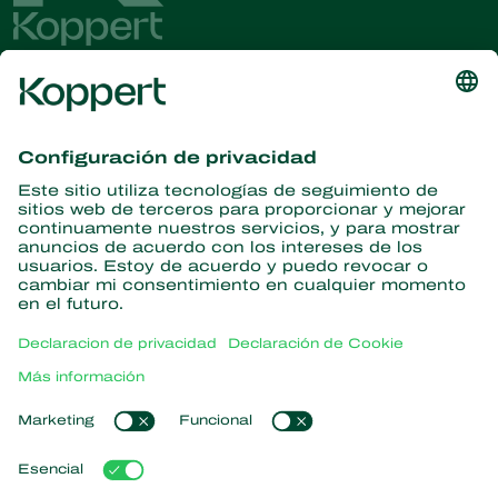
Obtenga las últimas noticias e
información
Suscríbase aquí
Partners with Nature
Ácaros depredadores
Acerca de Koppert
Insectos depredadores
Avispas parasitoides
Acerca de Koppert
Nematodos benéficos
Enlaces populares
Noticias e información
Microorganismos benéficos
Trabajar en Koppert
Protección de cultivos
Experiencias de los usuarios
Contáctanos
Polinización