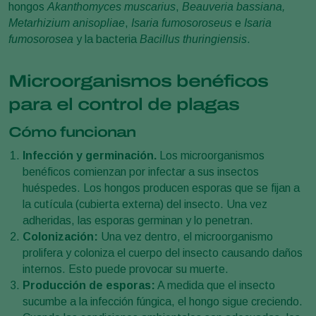
hongos
Akanthomyces muscarius
,
Beauveria bassiana,
Metarhizium anisopliae
,
Isaria fumosoroseus
e
Isaria
fumosorosea
y la bacteria
Bacillus thuringiensis
.
Microorganismos benéficos
para el control de plagas
Cómo funcionan
Infección y germinación.
Los microorganismos
benéficos comienzan por infectar a sus insectos
huéspedes. Los hongos producen esporas que se fijan a
la cutícula (cubierta externa) del insecto. Una vez
adheridas, las esporas germinan y lo penetran.
Colonización:
Una vez dentro, el microorganismo
prolifera y coloniza el cuerpo del insecto causando daños
internos. Esto puede provocar su muerte.
Producción de esporas:
A medida que el insecto
sucumbe a la infección fúngica, el hongo sigue creciendo.