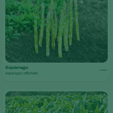
Espárrago
Asparagus officinalis