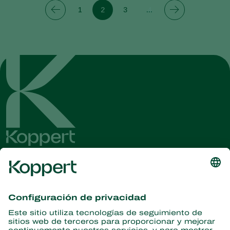
1
2
3
4
Obtenga las últimas noticias e
información
Suscríbase aquí