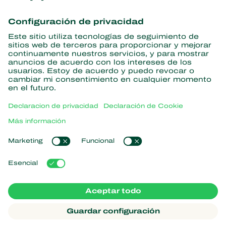
Obtenga las últimas noticias e
información
Suscríbase aquí
Partners with Nature
Ácaros depredadores
Acerca de Koppert
Insectos depredadores
Avispas parasitoides
Acerca de Koppert
Nematodos benéficos
Enlaces populares
Noticias e información
Microorganismos benéficos
Trabajar en Koppert
Protección de cultivos
Experiencias de los usuarios
Contáctanos
Polinización
Koppert One
Koppert Global
Administrar cookies
Declaración de Privacidad
Aviso legal
Argentina
Declaración sobre el uso de cookies