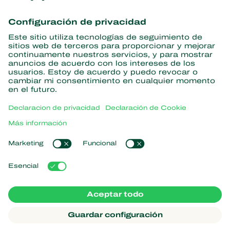
Obtenga las últimas noticias e
información
Suscríbase aquí
Partners with Nature
Ácaros depredadores
Acerca de Koppert
Insectos depredadores
Avispas parasitoides
Acerca de Koppert
Nematodos benéficos
Enlaces populares
Noticias e información
Microorganismos benéficos
Trabajar en Koppert
Protección de cultivos
Experiencias de los usuarios
Contáctanos
Polinización
Koppert One
Koppert Global
Administrar cookies
Declaración de Privacidad
Aviso legal
Argentina
Declaración sobre el uso de cookies