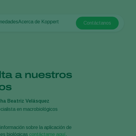
rmedades
Acerca de Koppert
Contáctanos
Koppert Global
tas
rotegido
Acerca de Koppert
Argentina
e las plantas
Noticias e información
Austria
Trabajar en Koppert
Belgium
a campo abierto
Contáctanos
Brasil
ta a nuestros
Canada (English)
e
os
Canada (French)
Ecuador
ha Beatriz Velásquez
Finland (Finnish)
cialista en macrobiológicos
Finland (Swedish)
France
información sobre la aplicación de
nes biológicas
contáctame aquí
.
Germany