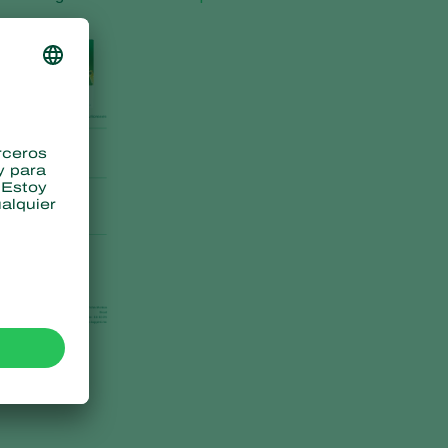
Greece
Hungary
India
Italy
Kenya
Korea
Mexico
Netherlands
Paraguay
Poland
Portugal
Russia
South Africa
Spain