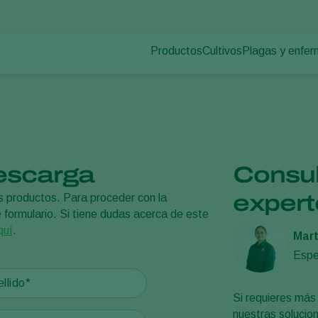
Productos
Cultivos
Plagas y enfe
Plagas en plan
Control de plagas
Hortalizas de cultivo p
Enfermedades d
Control de enfermedades
Plantas ornamentales
rmativos
Polinización
Frutas
Sanidad vegetal
Cultivos de hortalizas 
Aplicación
Cultivos herbáceos
escarga
Consul
Monitoreo
Desinfección, Limpieza, & Higien
expert
s productos. Para proceder con la
Agentes sombreadores
 formulario. Si tiene dudas acerca de este
quí
.
Mart
Espe
Si requieres más 
nuestras solucio