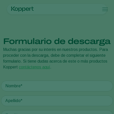
Productos
Koppert México
Noticias e información
Documentos informativ
Koppert One
Contacto
Productos
Cultivos
Control de plagas
Cultivos
Plagas y enfermedades
Formulario de descarga
Control de enfermedades
Hortalizas de cultivo protegido
Plagas y enfermedades
Acerca de Koppert
Buscar
Polinización
Plantas ornamentales
Plagas en plantas
Acerca de Koppert
Muchas gracias por su interés en nuestros productos. Para
Sanidad vegetal
Frutas
Enfermedades de las plantas
Acerca de Koppert
proceder con la descarga, debe de completar el siguiente
Aplicación
Cultivos de hortalizas a campo abierto
Noticias e información
formulario. Si tiene dudas acerca de este o más productos
Monitoreo
Cultivos herbáceos
Trabajar en Koppert
Koppert
contáctenos aquí
.
Desinfección, Limpieza, & Higiene
Contáctanos
Agentes sombreadores