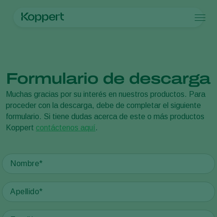
Productos
Koppert México
Noticias e información
Documentos informativ
Koppert One
Contacto
Productos
Cultivos
Control de plagas
Cultivos
Plagas y enfermedades
Formulario de descarga
Control de enfermedades
Hortalizas de cultivo protegido
Plagas y enfermedades
Acerca de Koppert
Buscar
Polinización
Plantas ornamentales
Plagas en plantas
Acerca de Koppert
Muchas gracias por su interés en nuestros productos. Para
Sanidad vegetal
Frutas
Enfermedades de las plantas
Acerca de Koppert
proceder con la descarga, debe de completar el siguiente
Aplicación
Cultivos de hortalizas a campo abierto
Noticias e información
formulario. Si tiene dudas acerca de este o más productos
Monitoreo
Cultivos herbáceos
Trabajar en Koppert
Koppert
contáctenos aquí
.
Desinfección, Limpieza, & Higiene
Contáctanos
Agentes sombreadores