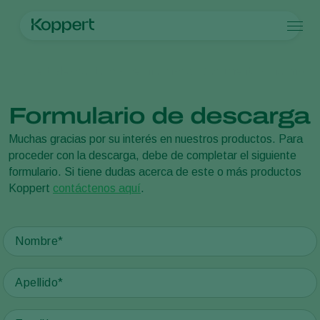
Productos
Koppert México
Noticias e información
Documentos informativ
Koppert One
Contacto
Productos
Cultivos
Control de plagas
Cultivos
Plagas y enfermedades
Formulario de descarga
Control de enfermedades
Hortalizas de cultivo protegido
Plagas y enfermedades
Acerca de Koppert
Buscar
Polinización
Plantas ornamentales
Plagas en plantas
Acerca de Koppert
Muchas gracias por su interés en nuestros productos. Para
Sanidad vegetal
Frutas
Enfermedades de las plantas
Acerca de Koppert
proceder con la descarga, debe de completar el siguiente
Aplicación
Cultivos de hortalizas a campo abierto
Noticias e información
formulario. Si tiene dudas acerca de este o más productos
Monitoreo
Cultivos herbáceos
Trabajar en Koppert
Koppert
contáctenos aquí
.
Desinfección, Limpieza, & Higiene
Contáctanos
Agentes sombreadores