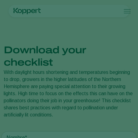
Productos
Koppert México
Noticias e información
Documentos informativ
Koppert One
Contacto
Productos
Cultivos
Control de plagas
Cultivos
Plagas y enfermedades
Download your
Control de enfermedades
Hortalizas de cultivo protegido
Plagas y enfermedades
Acerca de Koppert
Buscar
Polinización
Plantas ornamentales
Plagas en plantas
Acerca de Koppert
checklist
Sanidad vegetal
Frutas
Enfermedades de las plantas
Acerca de Koppert
Aplicación
Cultivos de hortalizas a campo abierto
Noticias e información
With daylight hours shortening and temperatures beginning
Monitoreo
Cultivos herbáceos
Trabajar en Koppert
to drop, growers in the higher latitudes of the Northern
Desinfección, Limpieza, & Higiene
Contáctanos
Hemisphere are paying special attention to their growing
Agentes sombreadores
lights. High time to focus on the effects this can have on the
pollinators doing their job in your greenhouse! This checklist
shares best practices with regard to pollination under
artificially lit conditions.