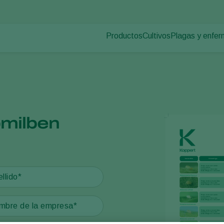
Productos
Cultivos
Plagas y enfe
Plagas en plan
Control de plagas
Hortalizas de cultivo p
Enfermedades d
Control de enfermedades
Plantas ornamentales
rmativos
Polinización
Frutas
Sanidad vegetal
Cultivos de hortalizas 
Aplicación
Cultivos herbáceos
milben
Monitoreo
Desinfección, Limpieza, & Higien
Agentes sombreadores