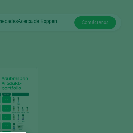
rmedades
Acerca de Koppert
Contáctanos
Koppert Global
tas
rotegido
Acerca de Koppert
Argentina
e las plantas
Noticias e información
Austria
Trabajar en Koppert
Belgium
a campo abierto
Contáctanos
Brasil
Canada (English)
e
Canada (French)
Ecuador
Finland (Finnish)
Finland (Swedish)
France
Germany