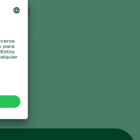
Greece
Hungary
India
Italy
Kenya
Korea
Mexico
Netherlands
Paraguay
Poland
Portugal
Russia
South Africa
Spain