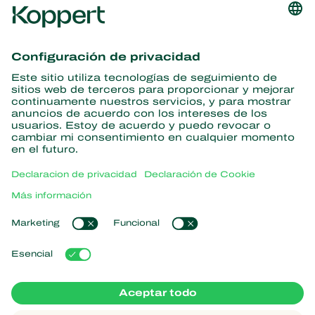
Obtenga las últimas noticias e
información
Suscríbase aquí
Partners with Nature
Ácaros depredadores
Acerca de Koppert
Insectos depredadores
Avispas parasitoides
Acerca de Koppert
Nematodos benéficos
Enlaces populares
Noticias e información
Microorganismos benéficos
Trabajar en Koppert
Protección de cultivos
Experiencias de los usuarios
Contáctanos
Polinización
Koppert One
Koppert Global
Administrar cookies
Declaración de Privacidad