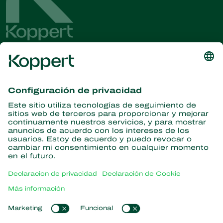
Obtenga las últimas noticias e
información
Suscríbase aquí
Partners with Nature
Ácaros depredadores
Acerca de Koppert
Insectos depredadores
Avispas parasitoides
Acerca de Koppert
Nematodos benéficos
Enlaces populares
Noticias e información
Microorganismos benéficos