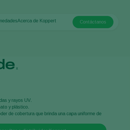
rmedades
Acerca de Koppert
Contáctanos
Koppert Global
tas
rotegido
Acerca de Koppert
Argentina
e las plantas
Noticias e información
Austria
Trabajar en Koppert
Belgium
a campo abierto
Contáctanos
de
Brasil
x
Canada (English)
e
Canada (French)
Ecuador
adas y rayos UV.
Finland (Finnish)
ato y plástico.
Finland (Swedish)
der de cobertura que brinda una capa uniforme de
France
Germany