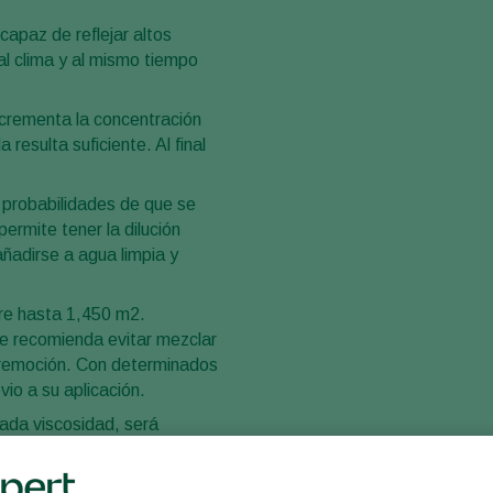
capaz de reflejar altos
al clima y al mismo tiempo
ncrementa la concentración
resulta suficiente. Al final
s probabilidades de que se
permite tener la dilución
ñadirse a agua limpia y
bre hasta 1,450 m2.
e recomienda evitar mezclar
a remoción. Con determinados
vio a su aplicación.
ada viscosidad, será
recta preparación y