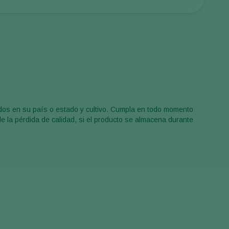
Sweden
Switzerland
Turkey
USA
United Kingdom
ados en su país o estado y cultivo. Cumpla en todo momento
de la pérdida de calidad, si el producto se almacena durante