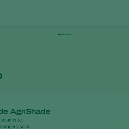
o
 de AgriShade
 solamente:
e limpia y seca.