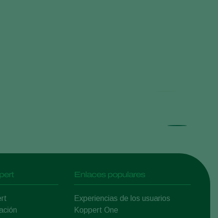
Somb
pert
Enlaces populares
rt
Experiencias de los usuarios
ación
Koppert One