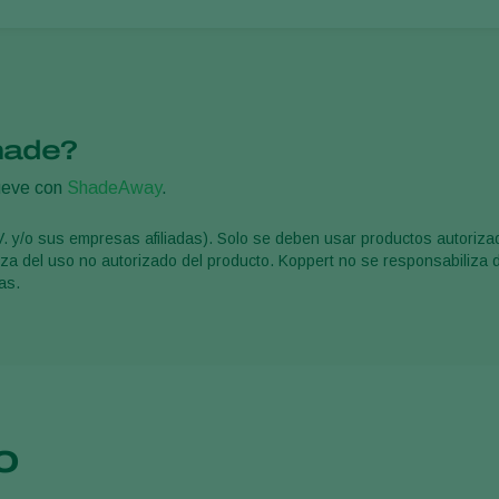
hade?
mueve con
ShadeAway
.
V. y/o sus empresas afiliadas). Solo se deben usar productos autoriz
liza del uso no autorizado del producto. Koppert no se responsabiliza 
as.
o