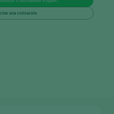
onsultor o distribuidor Koppert
Greece
citar una cotización
Hungary
India
Italy
Kenya
Korea
Mexico
Netherlands
Paraguay
Poland
Portugal
Russia
South Africa
Spain