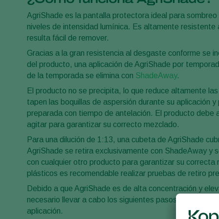
AgriShade es la pantalla protectora ideal para sombreo 
niveles de intensidad lumínica. Es altamente resistente 
resulta fácil de remover.
Gracias a la gran resistencia al desgaste conforme se i
del producto, una aplicación de AgriShade por temporada 
de la temporada se elimina con
ShadeAway
.
El producto no se precipita, lo que reduce altamente la
tapen las boquillas de aspersión durante su aplicación y 
preparada con tiempo de antelación. El producto debe a
agitar para garantizar su correcto mezclado.
Para una dilución de 1:13, una cubeta de AgriShade cu
AgriShade se retira exclusivamente con ShadeAway y s
con cualquier otro producto para garantizar su correct
plásticos es recomendable realizar pruebas de retiro pre
Debido a que AgriShade es de alta concentración y elev
necesario llevar a cabo los siguientes pasos para su cor
aplicación.