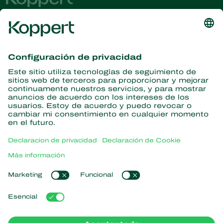
Obtenga las últimas noticias e
información
Suscríbase aquí
Partners with Nature
Ácaros depredadores
Acerca de Koppert
Insectos depredadores
Avispas parasitoides
Acerca de Koppert
Nematodos benéficos
Enlaces populares
Noticias e información
Microorganismos benéficos
Trabajar en Koppert
Protección de cultivos
Experiencias de los usuarios
Contáctanos
Polinización
Koppert One
Koppert Global