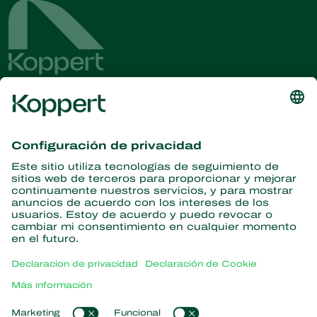
Obtenga las últimas noticias e
información
Suscríbase aquí
Partners with Nature
Ácaros depredadores
Acerca de Koppert
Insectos depredadores
Avispas parasitoides
Acerca de Koppert
Nematodos benéficos
Enlaces populares