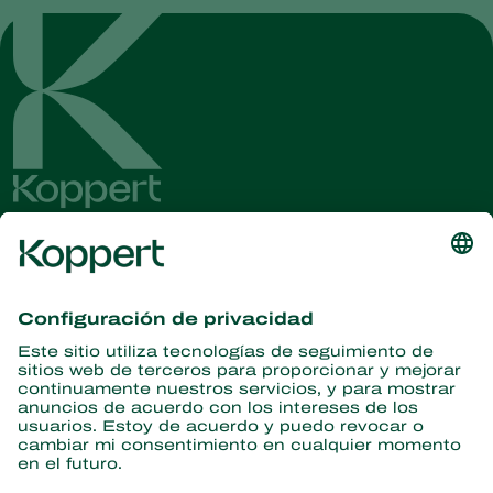
Obtenga las últimas noticias e
información
Suscríbase aquí
Partners with Nature
Ácaros depredadores