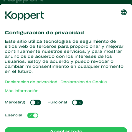
Obtenga las últimas noticias e
información
Suscríbase aquí
Partners with Nature
Ácaros depredadores
Acerca de Koppert
Insectos depredadores
Avispas parasitoides
Acerca de Koppert
Nematodos benéficos
Enlaces populares
Noticias e información
Microorganismos benéficos
Trabajar en Koppert
Protección de cultivos
Experiencias de los usuarios
Contáctanos
Polinización
Koppert One
Koppert Global