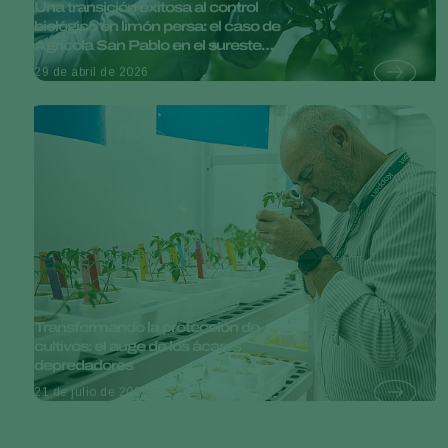
Una transición exitosa al control
biológico en limón persa: el caso de
Agrícola San Pablo en el sureste
mexicano
29 de abril de 2026
Transformando la protección de
cultivos: el auge de los ácaros
depredadores
21 de julio de 2025