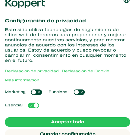
Obtenga las últimas noticias e
información
Suscríbase aquí
Partners with Nature
Ácaros depredadores
Acerca de Koppert
Insectos depredadores
Avispas parasitoides
Acerca de Koppert
Nematodos benéficos
Enlaces populares
Noticias e información
Microorganismos benéficos
Trabajar en Koppert
Protección de cultivos
Experiencias de los usuarios
Contáctanos
Polinización
Koppert One
Koppert Global
Administrar cookies
Declaración de Privacidad