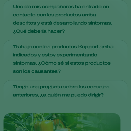
descritas.
No, las medidas preventivas arriba descritas se
Uno de mis compañeros ha entrado en
recomiendan para prevenir el posible desarrollo de una
contacto con los productos arriba
alergia.
descritos y está desarrollando síntomas.
¿Qué debería hacer?
En este caso, o en casos similares, contacta con tu servicio
Trabajo con los productos Koppert arriba
de seguridad e higiene o con tu médico.
indicados y estoy experimentando
síntomas. ¿Cómo sé si estos productos
son los causantes?
En la práctica es difícil determinar qué sustancia causa una
Tengo una pregunta sobre los consejos
reacción alérgica. Una alergia también puede ser causada
anteriores, ¿a quién me puedo dirigir?
por otros desencadenantes o una combinación de estos en
su entorno (polen, salvado u otras sustancias volátiles).
Si tiene una pregunta que no sea de carácter
Para determinar a qué sustancia eres alérgico, tienes que
médico,contacta con tu asesor Koppert.
realizarte un examen médico.