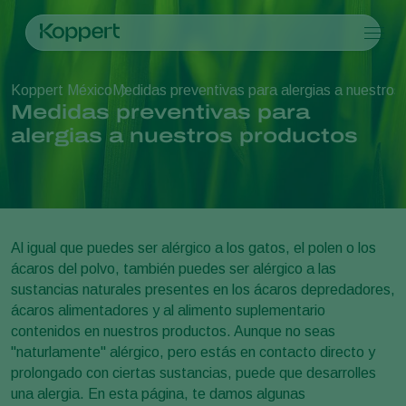
Productos
Koppert México
Medidas preventivas para alergias a nuestros
Koppert One
Contacto
Productos
Cultivos
Medidas preventivas para
Control de plagas
Cultivos
Plagas y enfermedades
alergias a nuestros productos
Control de enfermedades
Hortalizas de cultivo protegido
Plagas y enfermedades
Acerca de Koppert
Buscar
Polinización
Plantas ornamentales
Plagas en plantas
Acerca de Koppert
Sanidad vegetal
Frutas
Enfermedades de las plantas
Acerca de Koppert
Aplicación
Cultivos de hortalizas a campo abierto
Noticias e información
Monitoreo
Cultivos herbáceos
Trabajar en Koppert
Al igual que puedes ser alérgico a los gatos, el polen o los
Desinfección, Limpieza, & Higiene
Contáctanos
ácaros del polvo, también puedes ser alérgico a las
Agentes sombreadores
sustancias naturales presentes en los ácaros depredadores,
ácaros alimentadores y al alimento suplementario
contenidos en nuestros productos. Aunque no seas
"naturlamente" alérgico, pero estás en contacto directo y
prolongado con ciertas sustancias, puede que desarrolles
una alergia. En esta página, te damos algunas