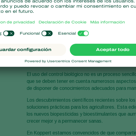
Koppert - Una em
conocimientos
El uso del control biológico no es un proceso sencil
que se deben tener en cuenta numerosos aspectos.
de disponer de conocimientos adecuados para mane
Los descubrimientos científicos recientes sobre lo
soluciones prácticas para los agricultores. Esta ed
los nuevos biopesticidas y bioestimulantes que aume
crecer mejor y a permanecer sanas.
En Koppert estamos convencidos de que compartir 