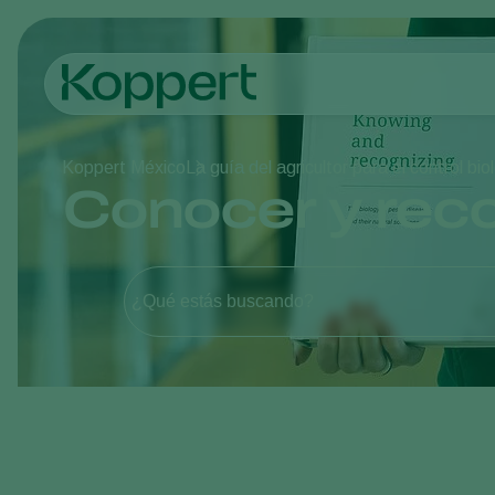
Koppert México
La guía del agricultor para el control b
Conocer y rec
¿Qué estás buscando?