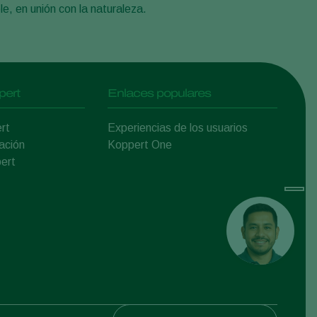
le, en unión con la naturaleza.
pert
Enlaces populares
rt
Experiencias de los usuarios
ación
Koppert One
ert