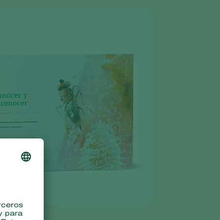
Greece
Hungary
India
Italy
Kenya
Korea
Mexico
Netherlands
Paraguay
Poland
Portugal
Russia
South Africa
Spain