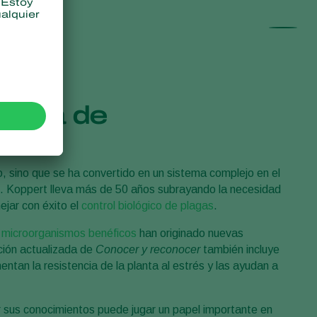
Sweden
Switzerland
Turkey
USA
presa de
United Kingdom
lo, sino que se ha convertido en un sistema complejo en el
 Koppert lleva más de 50 años subrayando la necesidad
jar con éxito el
control biológico de plagas
.
s
microorganismos benéficos
han originado nuevas
ición actualizada de
Conocer y reconocer
también incluye
ntan la resistencia de la planta al estrés y las ayudan a
sus conocimientos puede jugar un papel importante en