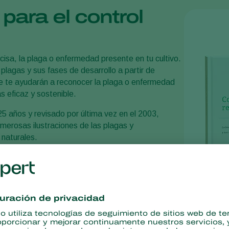
 para el control
cisa, la plaga o enfermedad presente en tu cultivo.
 plagas y sus fases de desarrollo a partir de
que te ayudarán a reconocer la plaga o enfermedad
s eficaz y sostenible.
 25 años y revisado por última vez en el 2003,
erosas ilustraciones de las plagas y
naturales.
para comprender la interacción entre plagas,
 propagan por el cultivo, los daños que causan y