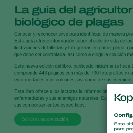
La guía del agricultor
biológico de plagas
Conocer y reconocer sirve para identificar, de manera pre
Esta guía ofrece información sobre el ciclo de vida de las
ilustraciones detalladas y fotografías en primer plano, 
que debe ser controlada, así como a elegir la solución má
Esta nueva edición del libro, publicado inicialmente hace
comprende 443 páginas con más de 700 fotografías y num
enfermedades más comunes, así como de sus enemigos 
Este libro ofrece a los lectores la información necesaria 
enfermedades y sus enemigos naturales. Explica cómo se
sus comportamientos específicos.
Solicita una cotización