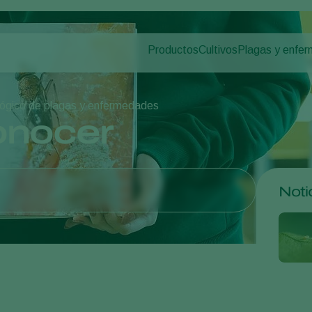
Productos
Cultivos
Plagas y enfe
Plagas en plan
Control de plagas
Hortalizas de cultivo p
Enfermedades d
Control de enfermedades
Plantas ornamentales
iológico de plagas y enfermedades
Polinización
Frutas
onocer
Sanidad vegetal
Cultivos de hortalizas 
Aplicación
Cultivos herbáceos
Monitoreo
Desinfección, Limpieza, & Higien
Noti
Agentes sombreadores