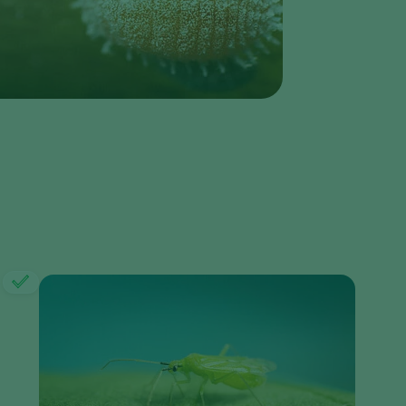
Sweden
Switzerland
Turkey
USA
United Kingdom