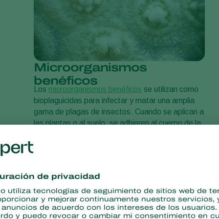
Microorganismos
benéficos
Los
microorganismos benéficos
se utilizan como
bioplaguicidas para infectar y matar una amplia
gama de plagas de insectos. Cuando se aplican a
las plantas o al suelo, se adhieren al cuerpo de la
plaga, penetran en el exoesqueleto y crecen en
su interior, provocando finalmente la muerte de la
plaga. Son especialmente eficaces contra plagas
como la mosca blanca, los
pulgones
y los
trips
.
Todo sobre microorganismos