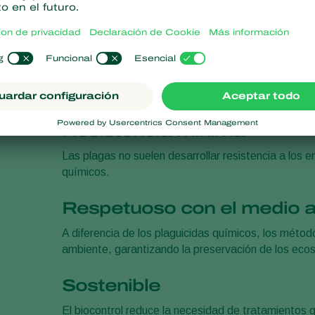
Ventajas del contr
Control selectivo de plaga
Los enemigos naturales sólo atacan a determinada
organismos a los que no van dirigidos, minimizando 
Resistencia mínima
Las plagas no suelen desarrollar resistencia a los 
químicos.
Respetuoso con el medio 
A diferencia de los plaguicidas químicos, los métod
ambiente, garantizando la preservación de los eco
Sostenible
El biocontrol reduce la necesidad de tratamientos 