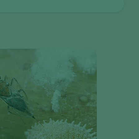
Greece
Hungary
India
Italy
Kenya
Korea
Mexico
Netherlands
Paraguay
Poland
Portugal
Russia
South Africa
Spain