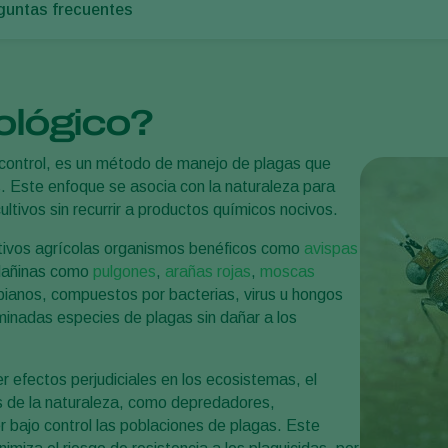
guntas frecuentes
iológico?
ocontrol, es un método de manejo de plagas que
. Este enfoque se asocia con la naturaleza para
ultivos sin recurrir a productos químicos nocivos.
cultivos agrícolas organismos benéficos como
avispas
dañinas como
pulgones
,
arañas rojas
,
moscas
robianos, compuestos por bacterias, virus u hongos
minadas especies de plagas sin dañar a los
r efectos perjudiciales en los ecosistemas, el
os de la naturaleza, como depredadores,
r bajo control las poblaciones de plagas. Este