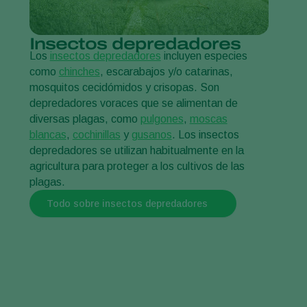
Insectos depredadores
Los
insectos depredadores
incluyen especies
como
chinches
, escarabajos y/o catarinas,
mosquitos cecidómidos y crisopas. Son
depredadores voraces que se alimentan de
diversas plagas, como
pulgones
,
moscas
blancas
,
cochinillas
y
gusanos
. Los insectos
depredadores se utilizan habitualmente en la
agricultura para proteger a los cultivos de las
plagas.
Todo sobre insectos depredadores