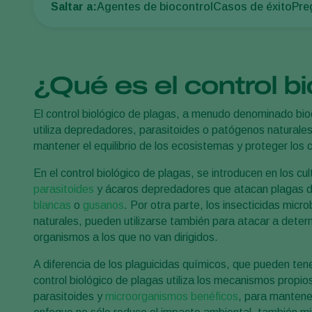
Saltar a:
Agentes de biocontrol
Casos de éxito
Pre
¿Qué es el control b
El control biológico de plagas, a menudo denominado bi
utiliza depredadores, parasitoides o patógenos naturales
mantener el equilibrio de los ecosistemas y proteger los c
En el control biológico de plagas, se introducen en los 
parasitoides
y ácaros depredadores que atacan plagas 
blancas
o
gusanos
. Por otra parte, los insecticidas mic
naturales, pueden utilizarse también para atacar a deter
organismos a los que no van dirigidos.
A diferencia de los plaguicidas químicos, que pueden tene
control biológico de plagas utiliza los mecanismos propi
parasitoides y
microorganismos benéficos
, para mantene