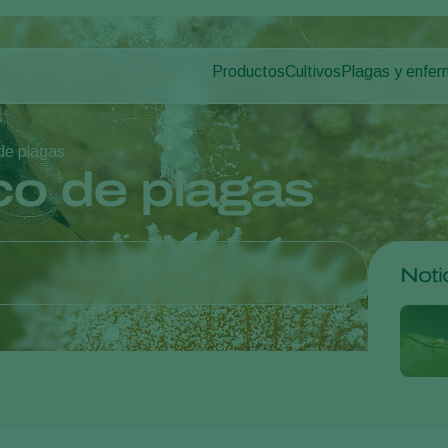
Productos
Cultivos
Plagas y enfe
Plagas en plan
Control de plagas
Hortalizas de cultivo p
Enfermedades d
Control de enfermedades
Plantas ornamentales
 de plagas
Polinización
Frutas
co de plagas
Sanidad vegetal
Cultivos de hortalizas 
Aplicación
Cultivos herbáceos
Monitoreo
Desinfección, Limpieza, & Higien
Noti
Agentes sombreadores