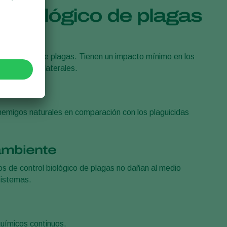
ol biológico de plagas
s
s especies de plagas. Tienen un impacto mínimo en los
los daños colaterales.
enemigos naturales en comparación con los plaguicidas
ambiente
os de control biológico de plagas no dañan al medio
sistemas.
químicos continuos.