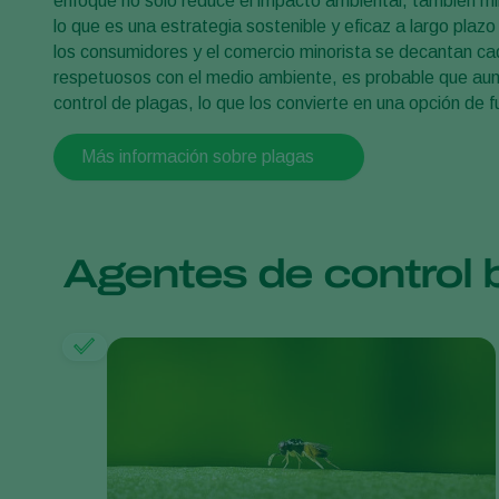
enfoque no sólo reduce el impacto ambiental, también mini
lo que es una estrategia sostenible y eficaz a largo pla
los consumidores y el comercio minorista se decantan ca
respetuosos con el medio ambiente, es probable que au
control de plagas, lo que los convierte en una opción de f
Más información sobre plagas
Agentes de control b