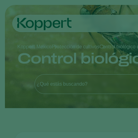
Koppert México
Protección de cultivos
Control biológico
Control biológi
¿Qué estás buscando?