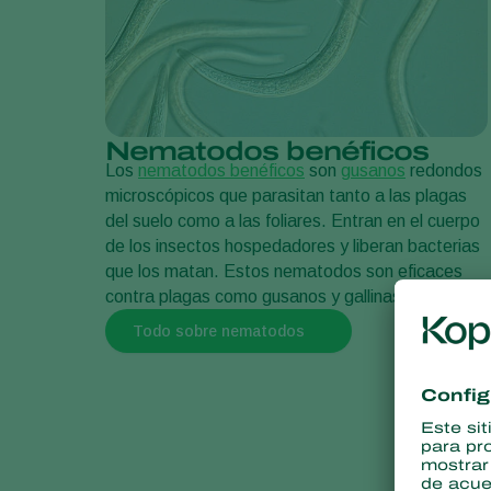
Nematodos benéficos
Los
nematodos benéficos
son
gusanos
redondos
microscópicos que parasitan tanto a las plagas
del suelo como a las foliares. Entran en el cuerpo
de los insectos hospedadores y liberan bacterias
que los matan. Estos nematodos son eficaces
contra plagas como gusanos y gallinas ciegas.
Todo sobre nematodos