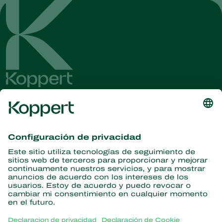
Obtenga las últimas noticias e
información
Suscríbase aquí
Partners with Nature
Ácaros depredadores