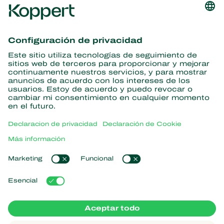
Obtenga las últimas noticias e
información
Suscríbase aquí
Partners with Nature
Ácaros depredadores
Acerca de Koppert
Insectos depredadores
Avispas parasitoides
Acerca de Koppert
Nematodos benéficos
Enlaces populares
Noticias e información
Microorganismos benéficos
Trabajar en Koppert
Protección de cultivos
Experiencias de los usuarios
Contáctanos
Polinización
Koppert One
Koppert Global
Administrar cookies
Declaración de Privacidad