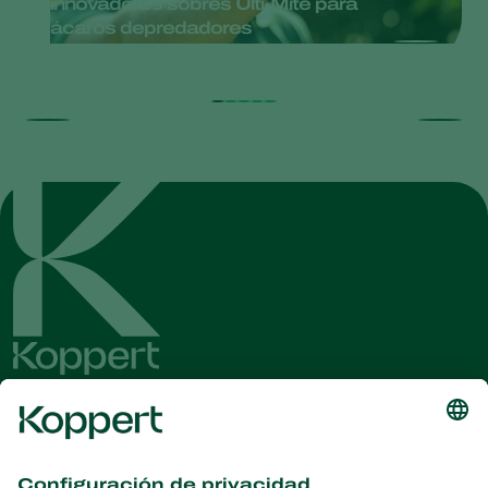
innovadores sobres Ulti-Mite para
ácaros depredadores
Obtenga las últimas noticias e