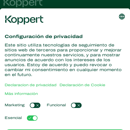
Obtenga las últimas noticias e
información
Suscríbase aquí
Partners with Nature
Ácaros depredadores
Acerca de Koppert
Insectos depredadores
Avispas parasitoides
Acerca de Koppert
Nematodos benéficos
Enlaces populares
Noticias e información
Microorganismos benéficos
Trabajar en Koppert
Protección de cultivos
Experiencias de los usuarios
Contáctanos
Polinización
Koppert One
Koppert Global