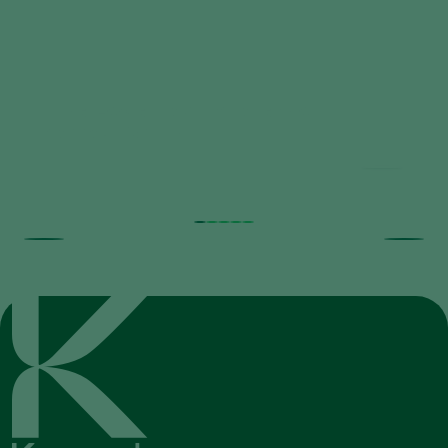
Time-Lapse: How Trichoderma
controls Pythium