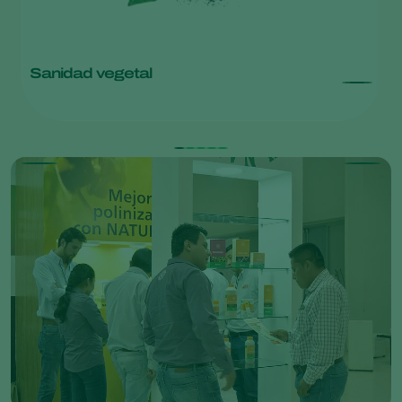
Sanidad vegetal
T
Ba