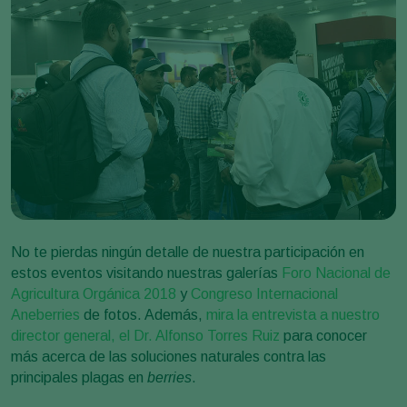
No te pierdas ningún detalle de nuestra participación en
estos eventos visitando nuestras galerías
Foro Nacional de
Agricultura Orgánica 2018
y
Congreso Internacional
Aneberries
de fotos. Además,
mira la entrevista a nuestro
director general, el Dr. Alfonso Torres Ruiz
para conocer
más acerca de las soluciones naturales contra las
principales plagas en
berries
.