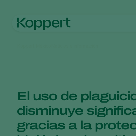
Koppert México
Noticias e información
El uso de plaguici
disminuye signifi
gracias a la prote