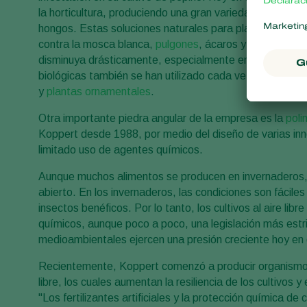
la horticultura, produciendo una gran variedad de ácaro
hongos. Estas soluciones naturales para plagas y enferm
contra la mosca blanca,
pulgones
, ácaros y todo tipo d
disminuya drásticamente, especialmente en cultivos de t
biológicas también se han utilizado cada vez más en los 
y
plantas ornamentales
.
Otra importante piedra angular de la empresa es la
poli
Koppert desde 1988, por medio del diseño de varias inn
limitado uso de agentes químicos.
Aunque muchos alimentos se producen en invernaderos, 
abierto. En los invernaderos, las condiciones son fáciles 
insectos benéficos. Por lo tanto, los cultivos al aire li
químicos, aunque poco a poco, una legislación más estri
medioambientales ejercen una presión creciente hoy en 
Recientemente, Koppert comenzó a producir organismos 
libre, los cuales aumentan la resiliencia de los cultivos 
"Los fertilizantes artificiales y la protección química