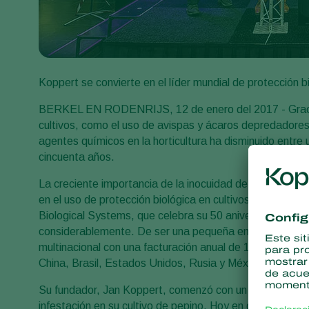
Koppert se convierte en el líder mundial de protección b
BERKEL EN RODENRIJS, 12 de enero del 2017 - Gracias 
cultivos, como el uso de avispas y ácaros depredadores,
agentes químicos en la horticultura ha disminuido entre
cincuenta años.
La creciente importancia de la inocuidad de los aliment
en el uso de protección biológica en cultivos al aire li
Biological Systems, que celebra su 50 aniversario este 
considerablemente. De ser una pequeña empresa pione
multinacional con una facturación anual de 190 millones
China, Brasil, Estados Unidos, Rusia y México. Actual
Su fundador, Jan Koppert, comenzó con un solo insecto
infestación en su cultivo de pepino. Hoy en día, Koppert 