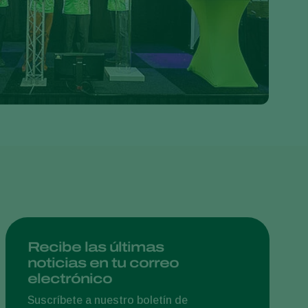
Greece
Hungary
India
Italy
Kenya
Korea
Mexico
Netherlands
Paraguay
Poland
Portugal
Recibe las últimas
noticias en tu correo
Russia
electrónico
South Africa
Suscríbete a nuestro boletín de
Spain