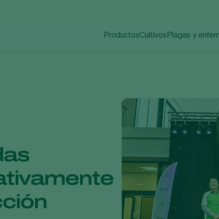
Productos
Cultivos
Plagas y enfe
Plagas en plan
Control de plagas
Hortalizas de cultivo p
Enfermedades d
Control de enfermedades
Plantas ornamentales
Polinización
Frutas
Sanidad vegetal
Cultivos de hortalizas 
Aplicación
Cultivos herbáceos
Monitoreo
Desinfección, Limpieza, & Higien
Agentes sombreadores
das
cativamente
cción