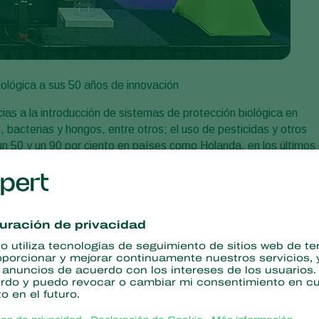
iológica a sus 50 años de innovación
a la introducción de sistemas de protección biológica en
 bacterias y hongos, entre otros; el uso de pesticidas y otros
 un 50 y un 90 por ciento en países como Holanda, en los últimos
os y de la agricultura sustentable también ha llevado a un aumen
bre, según la propia experiencia de nuestra empresa Koppert
año. En las últimas cinco décadas Koppert se ha desarrollado
ra con cuatro empleados, se ha transformado en una
 de euros y 1,200 empleados en 26 países diferentes, incluyendo
mente, la empresa exporta a más de 90 países.
 benéfico en 1967, un ácaro depredador para controlar una
es el líder del mercado en la protección biológica de cultivos en