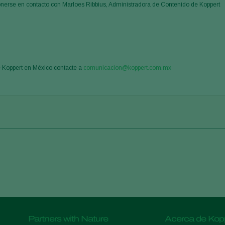
onerse en contacto con Marloes Ribbius, Administradora de Contenido de Koppert
e Koppert en México contacte a
comunicacion@koppert.com.mx
Partners with Nature
Acerca de Kop