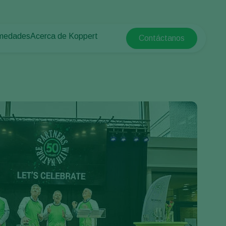
rmedades
Acerca de Koppert
Contáctanos
Koppert Global
tas
rotegido
Acerca de Koppert
Argentina
e las plantas
Noticias e información
Austria
Trabajar en Koppert
Belgium
a campo abierto
Contáctanos
Brasil
Canada (English)
e
Canada (French)
Ecuador
Finland (Finnish)
Finland (Swedish)
France
Germany