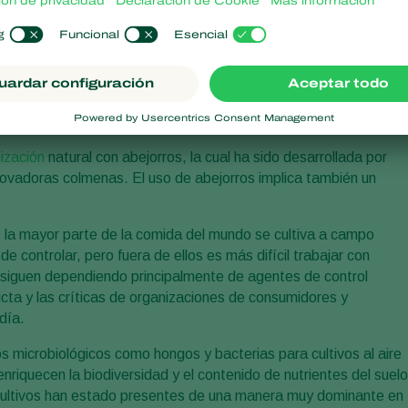
s, insectos, microorganismos, extractos de plantas, bacterias y
edades en la horticultura, se utilizan alrededor de todo el mund
e enfermedades. Esto ha permitido que el uso de pesticidas
omate, pepino y pimiento. En los últimos años, las soluciones
tratamientos de semillas, cultivos alimentarios, cultivos de frut
nización
natural con abejorros, la cual ha sido desarrollada por
ovadoras colmenas. El uso de abejorros implica también un
la mayor parte de la comida del mundo se cultiva a campo
de controlar, pero fuera de ellos es más difícil trabajar con
bre siguen dependiendo principalmente de agentes de control
cta y las críticas de organizaciones de consumidores y
día.
microbiológicos como hongos y bacterias para cultivos al aire
y enriquecen la biodiversidad y el contenido de nutrientes del suelo
 de cultivos han estado presentes de una manera muy dominante en