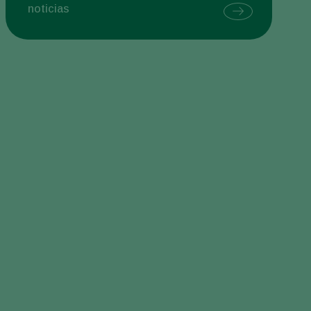
noticias
Sweden
Switzerland
Turkey
USA
United Kingdom