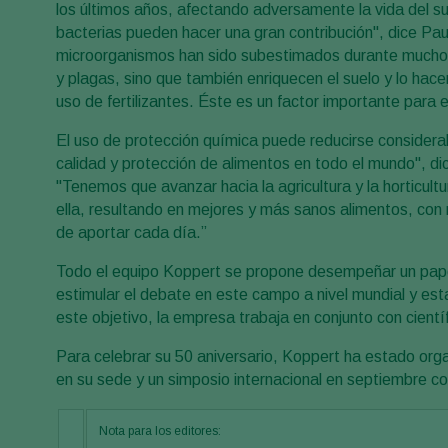
los últimos años, afectando adversamente la vida del su
bacterias pueden hacer una gran contribución", dice Pa
microorganismos han sido subestimados durante mucho 
y plagas, sino que también enriquecen el suelo y lo hac
uso de fertilizantes. Éste es un factor importante para el 
El uso de protección química puede reducirse considerab
calidad y protección de alimentos en todo el mundo", d
"Tenemos que avanzar hacia la agricultura y la horticultu
ella, resultando en mejores y más sanos alimentos, con
de aportar cada día.”
Todo el equipo Koppert se propone desempeñar un papel
estimular el debate en este campo a nivel mundial y est
este objetivo, la empresa trabaja en conjunto con cientí
Para celebrar su 50 aniversario, Koppert ha estado org
en su sede y un simposio internacional en septiembre c
Nota para los editores: