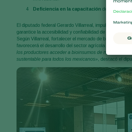
Deficiencia en la capacitación
de los agricul
El diputado federal Gerardo Villarreal, impulsor de esta
garantice la accesibilidad y confiabilidad de los bioins
Según Villarreal, fortalecer el mercado de bioinsumos p
favorecerá el desarrollo del sector agrícola nacional. «
E
los productores acceder a bioinsumos de manera rápida
sustentable para todos los mexicanos»
, destacó el dipu