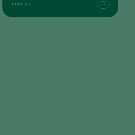
noticias
Sweden
Switzerland
Turkey
USA
United Kingdom