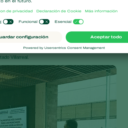
tores para el uso adecuado de bioinsumos.
 iniciativa, enfatizó la necesidad de un marco normativo que
umos, promoviendo una agricultura más sostenible y saludable.
ermitirá reducir la dependencia de agroquímicos importados y
s momento de que impulsemos una legislación que permita a
 y segura, garantizando así una agricultura más sana y
tado Villarreal.