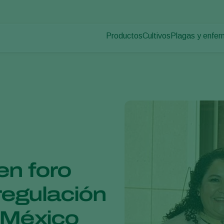
Productos
Cultivos
Plagas y enfe
Plagas en plan
Control de plagas
Hortalizas de cultivo p
Enfermedades d
Control de enfermedades
Plantas ornamentales
Polinización
Frutas
Sanidad vegetal
Cultivos de hortalizas 
Aplicación
Cultivos herbáceos
Monitoreo
Desinfección, Limpieza, & Higien
Agentes sombreadores
en foro
 regulación
 México