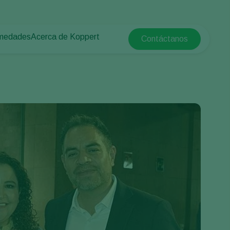
rmedades
Acerca de Koppert
Contáctanos
Koppert Global
tas
rotegido
Acerca de Koppert
Argentina
e las plantas
Noticias e información
Austria
Trabajar en Koppert
Belgium
a campo abierto
Contáctanos
Brasil
Canada (English)
e
Canada (French)
Ecuador
Finland (Finnish)
Finland (Swedish)
France
Germany