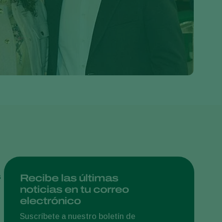
Greece
Hungary
India
Italy
Kenya
Korea
Mexico
Netherlands
Paraguay
Poland
Portugal
s
Recibe las últimas
noticias en tu correo
Russia
electrónico
South Africa
Suscríbete a nuestro boletín de
Spain