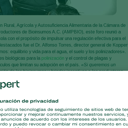
 Rural, Agrícola y Autosuficiencia Alimentaria de la Cámara de
roductores de Bioinsumos A.C. (AMPBIO), este foro reunió a
ola con el propósito de impulsar una regulación efectiva para el
destacados fue el Dr. Alfonso Torres, director general de Kopper
: equilibrio y vida para el agua, el suelo y los polinizadores».
nes biológicas para la
polinización
y el control de plagas y
ulos que limitan su adopción en el país.
«Si queremos un
lación de los bioinsumos y brindar incentivos a los productores
rmó el Dr. Torres.
stros
, lo que retrasa la comercialización de bioinsumos.
 productos agrícolas libres de pesticidas.
oductores que desean implementar estas tecnologías