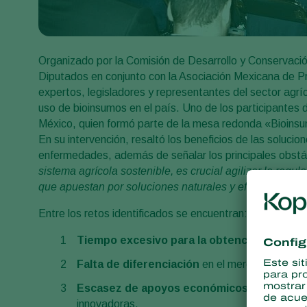
Organizado por la Comisión de Desarrollo y Conservación
Diputados en conjunto con la Asociación Mexicana de P
expertos, legisladores y representantes del sector agríc
uso de bioinsumos en el país. Uno de los participantes 
México, quien formó parte de la mesa redonda «Bioinsumos
En su intervención, resaltó los beneficios de las solucio
enfermedades, además de señalar los principales obstác
sistema agrícola sostenible, es crucial agilizar la regu
que apuestan por soluciones naturales y eficaces»
, afi
Entre los retos identificados se encuentran:
Tiempo excesivo para la obtención de regi
Falta de diferenciación
en el mercado para los
Escasez de apoyos económicos
para los pr
innovadoras.