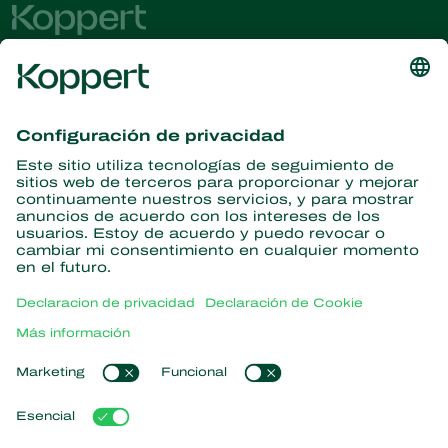
Obtenga las últimas noticias e
información
Suscríbase aquí
Partners with Nature
Ácaros depredadores
Acerca de Koppert
Insectos depredadores
Avispas parasitoides
Acerca de Koppert
Nematodos benéficos
Enlaces populares
Noticias e información
Microorganismos benéficos
Trabajar en Koppert
Protección de cultivos
Experiencias de los usuarios
Contáctanos
Polinización
Koppert One