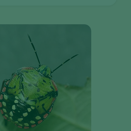
Greece
Hungary
India
Italy
Kenya
Korea
Mexico
Netherlands
Paraguay
Poland
Portugal
Russia
South Africa
Spain