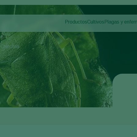
Productos
Cultivos
Plagas y enfe
Plagas en plan
Control de plagas
Hortalizas de cultivo p
Enfermedades d
Control de enfermedades
Plantas ornamentales
s
Chinches
Polinización
Frutas
Sanidad vegetal
Cultivos de hortalizas 
Aplicación
Cultivos herbáceos
Monitoreo
Desinfección, Limpieza, & Higien
Agentes sombreadores