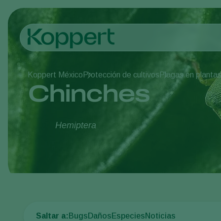
Koppert México
Protección de cultivos
Plagas en planta
Chinches
Hemiptera
Saltar a:
Bugs
Daños
Especies
Noticias