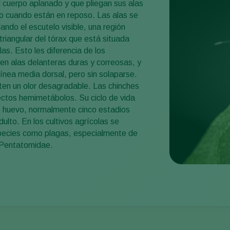
l cuerpo aplanado y que pliegan sus alas
po cuando están en reposo. Las alas se
ando el escutelo visible, una región
riangular del tórax que está situada
las. Esto les diferencia de los
en alas delanteras duras y correosas, y
línea media dorsal, pero sin solaparse.
ten un olor desagradable. Las chinches
ectos hemimetábolos. Su ciclo de vida
e huevo, normalmente cinco estadios
adulto. En los cultivos agrícolas se
pecies como plagas, especialmente de
y Pentatomidae.