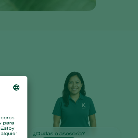
Sweden
Switzerland
Turkey
USA
United Kingdom
¿Dudas o asesoría?