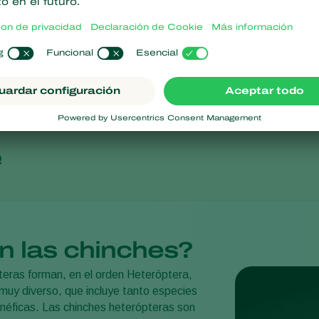
 mínima
Sin residuos químicos
e
n las chinches?
teras forman, en el orden Heteróptera,
muy diverso, que incluye tanto especies
enéficas. Las chinches heterópteras son