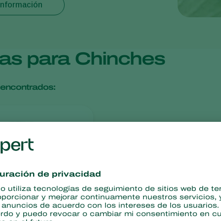
información
cas para Chinches
encontrados:
stick