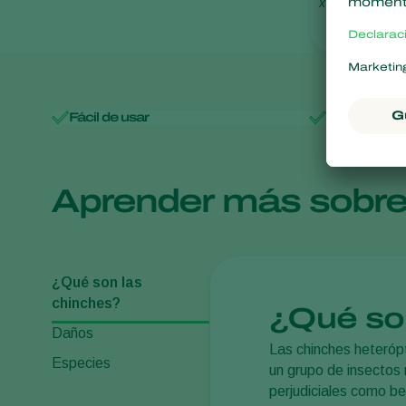
Monitoreo
x
Fácil de usar
Resistencia
Aprender más sobr
¿Qué son las
chinches?
¿Qué so
Daños
Las chinches heteróp
Especies
un grupo de insectos 
perjudiciales como b