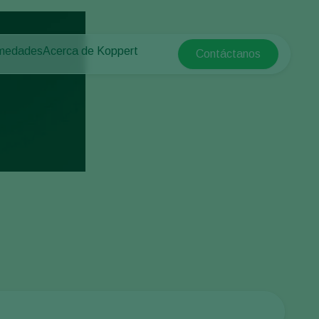
rmedades
Acerca de Koppert
Contáctanos
Koppert Global
tas
rotegido
Acerca de Koppert
Argentina
e las plantas
Noticias e información
Austria
Trabajar en Koppert
Belgium
a campo abierto
Contáctanos
Brasil
Canada (English)
e
Canada (French)
Ecuador
Finland (Finnish)
Finland (Swedish)
France
Germany