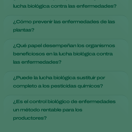
estrategias para prevenir, identificar y tratar las
lucha biológica contra las enfermedades?
enfermedades de los cultivos. Es crucial para garantizar
rendimientos saludables y minimizar las pérdidas
El control biológico de las enfermedades reduce el impacto
económicas debidas a las enfermedades.
¿Cómo prevenir las enfermedades de las
ambiental, preserva los organismos beneficiosos y favorece
plantas?
la gestión de la resistencia.
Prácticas como la rotación de cultivos, el uso de variedades
¿Qué papel desempeñan los organismos
resistentes a las enfermedades y el mantenimiento de un
beneficiosos en la lucha biológica contra
suelo sano con nutrientes y drenaje adecuados pueden
las enfermedades?
ayudar a prevenir enfermedades.
Los microorganismos beneficiosos, como ciertas cepas de
¿Puede la lucha biológica sustituir por
bacterias y hongos, actúan como antagonistas de los
completo a los pesticidas químicos?
patógenos de las plantas. Producen compuestos o enzimas
que inhiben el crecimiento de los microorganismos
Aunque puede reducir significativamente la dependencia de
causantes de enfermedades, suprimiendo eficazmente su
¿Es el control biológico de enfermedades
los pesticidas químicos, la sustitución completa depende de
presencia.
un método rentable para los
diversos factores, como el tipo de cultivo y la presión de las
productores?
enfermedades.
Los costes iniciales de aplicación pueden variar, pero con el