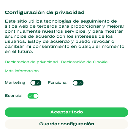
Obtenga las últimas noticias e
información
Suscríbase aquí
Partners with Nature
Ácaros depredadores
Acerca de Koppert
Insectos depredadores
Avispas parasitoides
Acerca de Koppert
Nematodos benéficos
Enlaces populares
Noticias e información
Microorganismos benéficos
Trabajar en Koppert
Protección de cultivos
Experiencias de los usuarios
Contáctanos
Polinización
Koppert One
Koppert Global
Administrar cookies
Declaración de Privacidad
Aviso legal
Argentina
Declaración sobre el uso de cookies