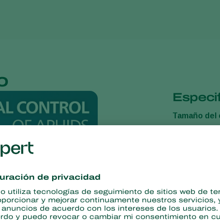
o
Especif
Tamaño del
Presentaci
Material ine