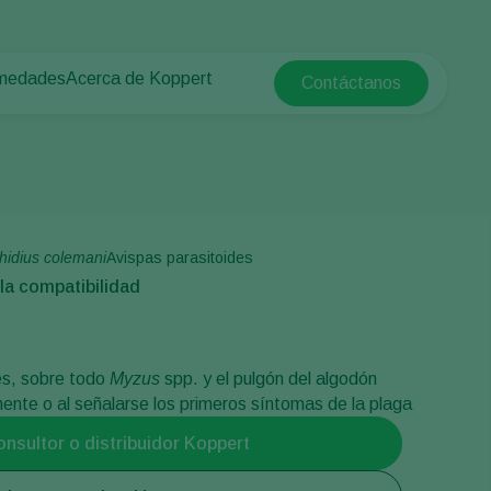
rmedades
Acerca de Koppert
Contáctanos
Koppert Global
tas
rotegido
Acerca de Koppert
Argentina
e las plantas
Noticias e información
Austria
Trabajar en Koppert
Belgium
a campo abierto
Contáctanos
Brasil
hidius colemani
Avispas parasitoides
Canada (English)
la compatibilidad
e
Canada (French)
Ecuador
nes, sobre todo
Myzus
spp. y el pulgón del algodón
Finland (Finnish)
mente o al señalarse los primeros síntomas de la plaga
Finland (Swedish)
onsultor o distribuidor Koppert
France
Germany