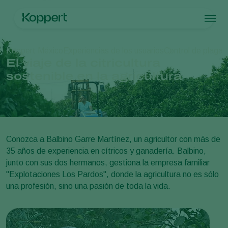
Productos
Koppert México
Experiencias de los usuarios
Control de plagas
Koppert One
Contacto
Productos
Cultivos
El viaje de la citricultura
Control de plagas
Cultivos
Plagas y enfermedades
sostenible en la agricultura
Control de enfermedades
Hortalizas de cultivo protegido
Plagas y enfermedades
Acerca de Koppert
Buscar
Polinización
Plantas ornamentales
Plagas en plantas
Acerca de Koppert
Sanidad vegetal
Frutas
Enfermedades de las plantas
Acerca de Koppert
Aplicación
Cultivos de hortalizas a campo abierto
Noticias e información
Monitoreo
Cultivos herbáceos
Trabajar en Koppert
Conozca a Balbino Garre Martínez, un agricultor con más de
Desinfección, Limpieza, & Higiene
Contáctanos
35 años de experiencia en cítricos y ganadería. Balbino,
Agentes sombreadores
junto con sus dos hermanos, gestiona la empresa familiar
"Explotaciones Los Pardos", donde la agricultura no es sólo
una profesión, sino una pasión de toda la vida.