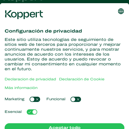
Obtenga las últimas noticias e
información
Suscríbase aquí
Partners with Nature
Ácaros depredadores
Acerca de Koppert
Insectos depredadores
Avispas parasitoides
Acerca de Koppert
Nematodos benéficos
Enlaces populares
Noticias e información
Microorganismos benéficos
Trabajar en Koppert
Protección de cultivos
Experiencias de los usuarios
Contáctanos
Polinización
Koppert One
Koppert Global