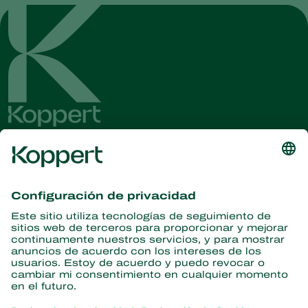
Obtenga las últimas noticias e
información
Suscríbase aquí
Partners with Nature
Ácaros depredadores