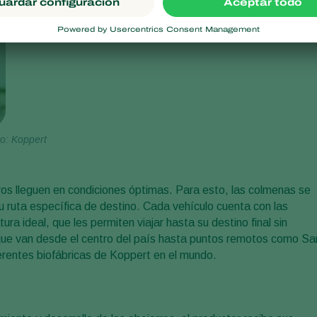
o: Koppert
os lleguen en condiciones óptimas. Para esto, las colmenas se
 ruta específica de destino. Cada vehículo cuenta con las
 ideal, que les permiten viajar hasta su destino final sin
que van desde el centro del país hasta puntos remotos como Sa
iferentes biofábricas de Koppert en el mundo.