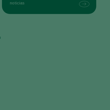
noticias
Sweden
Switzerland
Turkey
USA
.
n
United Kingdom