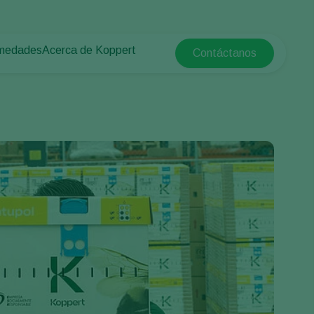
rmedades
Acerca de Koppert
Contáctanos
Koppert Global
tas
rotegido
Acerca de Koppert
Argentina
e las plantas
Noticias e información
Austria
Trabajar en Koppert
Belgium
a campo abierto
Contáctanos
Brasil
Canada (English)
e
Canada (French)
Ecuador
Finland (Finnish)
Finland (Swedish)
France
Germany