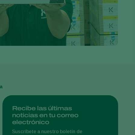
Greece
Hungary
India
Italy
Kenya
Korea
Mexico
Netherlands
Paraguay
a
Poland
Portugal
Recibe las últimas
noticias en tu correo
Russia
electrónico
South Africa
Suscríbete a nuestro boletín de
Spain