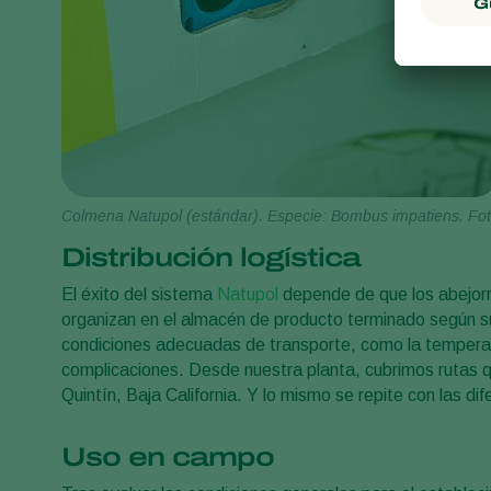
Colmena Natupol (estándar). Especie: Bombus impatiens. Fot
Distribución logística
El éxito del sistema
Natupol
depende de que los abejorr
organizan en el almacén de producto terminado según su
condiciones adecuadas de transporte, como la temperatura
complicaciones. Desde nuestra planta, cubrimos rutas 
Quintín, Baja California. Y lo mismo se repite con las d
Uso en campo