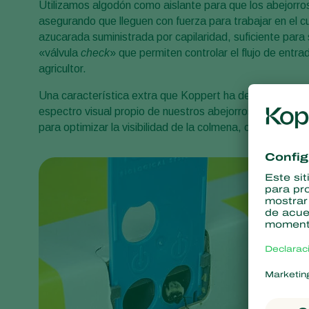
Utilizamos algodón como aislante para que los abejorros
asegurando que lleguen con fuerza para trabajar en el c
azucarada suministrada por capilaridad, suficiente para
«válvula
check
» que permiten controlar el flujo de entra
agricultor.
Una característica extra que Koppert ha desarrollado 
espectro visual propio de nuestros abejorros. Estas se
para optimizar la visibilidad de la colmena, conduciend