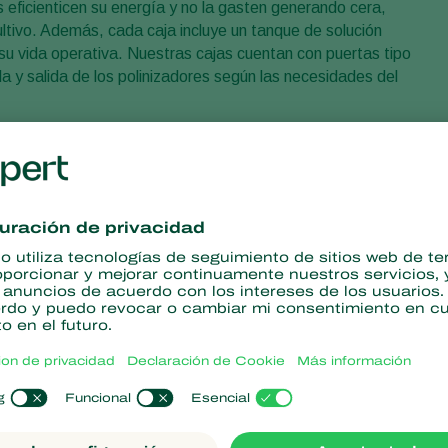
 eficienticen su energía y no la gasten generando cera,
ultivo. Además, cada caja incluye un tanque de solución
 su vida operativa. Nuestras cajas cuentan con puertas tipo
da y salida de los polinizadores según las necesidades del
es
Beevision
, un sistema de señales de color que se ajustan al
ñales son colocadas estratégicamente en las cajas de
Natupol
o a mejores resultados de
polinización
.