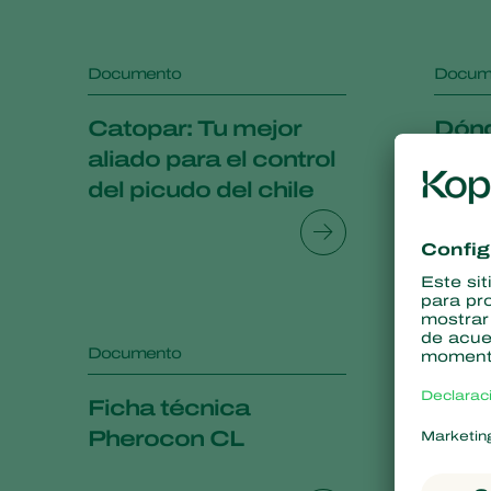
Documento
Docum
Catopar: Tu mejor
Dón
aliado para el control
del picudo del chile
Documento
Docum
Ficha técnica
Fich
Pherocon CL
Phe