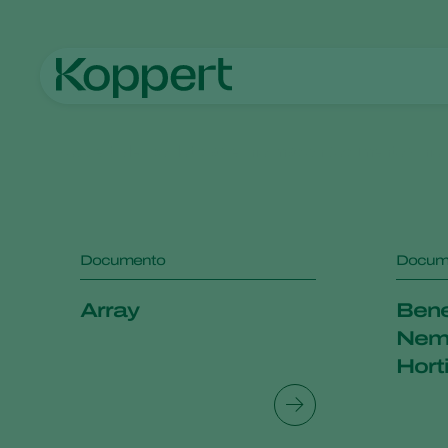
Koppert México
Noticias e información
Documentos info
Documento
Docum
Array
Bene
Nema
Hort