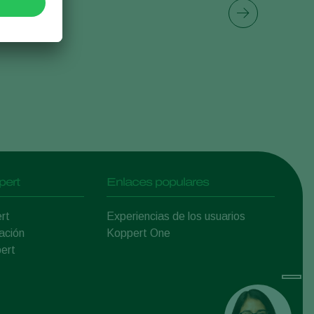
Sweden
Switzerland
Turkey
USA
United Kingdom
pert
Enlaces populares
rt
Experiencias de los usuarios
ación
Koppert One
ert