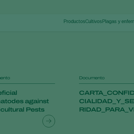
Productos
Cultivos
Plagas y enfe
Plagas en plan
Control de plagas
Hortalizas de cultivo p
Enfermedades d
Control de enfermedades
Plantas ornamentales
rmativos
Polinización
Frutas
Sanidad vegetal
Cultivos de hortalizas 
Aplicación
Cultivos herbáceos
Monitoreo
ento
Documento
Desinfección, Limpieza, & Higien
Agentes sombreadores
ficial
CARTA_CONFI
todes against
CIALIDAD_Y_S
icultural Pests
RIDAD_PARA_VI
ANTES.DOCX