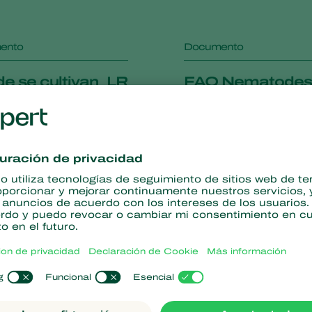
ento
Documento
de se cultivan_LR
FAQ Nematodes
ento
Documento
a técnica
Ficha técnica
rocon DBM
Pherocon FAW