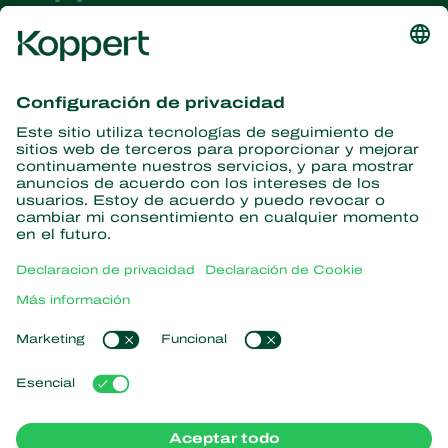
Obtenga las últimas noticias e
información
Suscríbase aquí
Partners with Nature
Ácaros depredadores
Acerca de Koppert
Insectos depredadores
Avispas parasitoides
Acerca de Koppert
Nematodos benéficos
Enlaces populares
Noticias y eventos
Microorganismos benéficos
Trabajar en Koppert
Protección de cultivos
Experiencias de los usuarios
Contáctanos
Polinización
Koppert One
Koppert Global
Administrar cookies