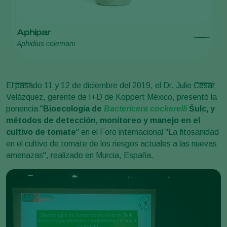
Aphipar
C
Aphidius colemani
St
El pasado 11 y 12 de diciembre del 2019, el Dr. Julio César
Velázquez, gerente de I+D de Koppert México, presentó la
ponencia "
Bioecología de
Bactericera cockerelli
Šulc, y
métodos de detección, monitoreo y manejo en el
cultivo de tomate
" en el Foro internacional "La fitosanidad
en el cultivo de tomate de los riesgos actuales a las nuevas
amenazas", realizado en Murcia, España.