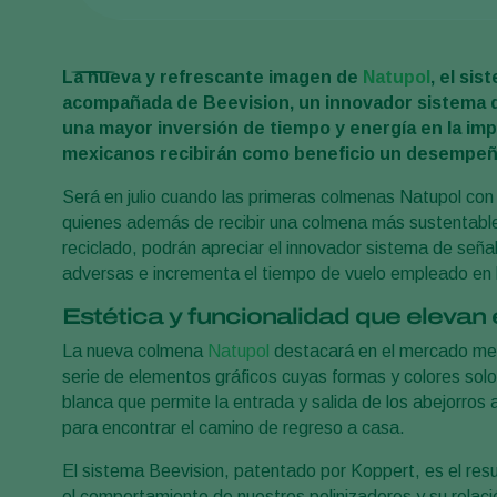
La nueva y refrescante imagen de
Natupol
, el si
acompañada de Beevision, un innovador sistema que
una mayor inversión de tiempo y energía en la impo
mexicanos recibirán como beneficio un desempeñ
Será en julio cuando las primeras colmenas Natupol con
quienes además de recibir una colmena más sustentable g
reciclado, podrán apreciar el innovador sistema de señal
adversas e incrementa el tiempo de vuelo empleado en l
Estética y funcionalidad que eleva
La nueva colmena
Natupol
destacará en el mercado mexi
serie de elementos gráficos cuyas formas y colores solo
blanca que permite la entrada y salida de los abejorros a
para encontrar el camino de regreso a casa.
El sistema Beevision, patentado por Koppert, es el res
el comportamiento de nuestros polinizadores y su relaci