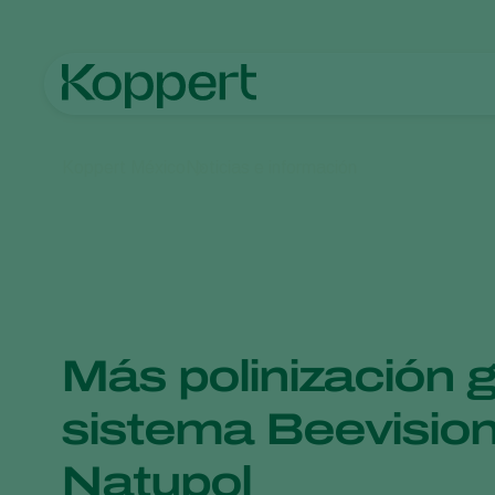
Koppert México
Noticias e información
Más polinización g
sistema Beevisio
Natupol