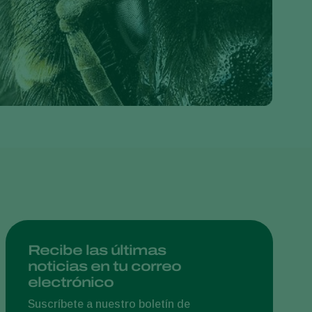
Greece
Hungary
India
Italy
Kenya
Korea
Mexico
Netherlands
Paraguay
Poland
Portugal
Recibe las últimas
noticias en tu correo
Russia
electrónico
South Africa
Suscríbete a nuestro boletín de
Spain