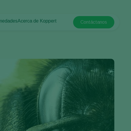
rmedades
Acerca de Koppert
Contáctanos
Koppert Global
tas
rotegido
Acerca de Koppert
Argentina
e las plantas
Noticias e información
Austria
Trabajar en Koppert
Belgium
a campo abierto
Contáctanos
Brasil
Canada (English)
e
Canada (French)
Ecuador
Finland (Finnish)
Finland (Swedish)
France
Germany