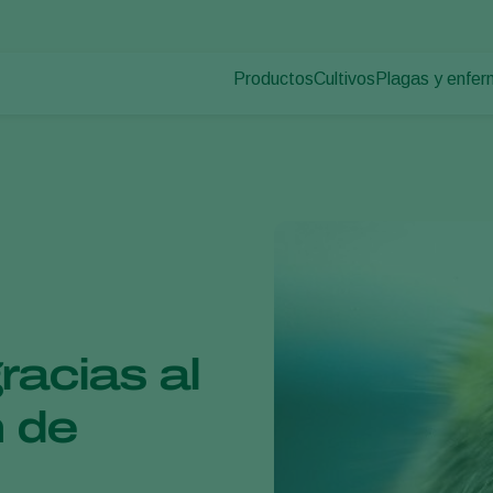
Productos
Cultivos
Plagas y enfe
Plagas en plan
Control de plagas
Hortalizas de cultivo p
Enfermedades d
Control de enfermedades
Plantas ornamentales
Polinización
Frutas
Sanidad vegetal
Cultivos de hortalizas 
Aplicación
Cultivos herbáceos
Monitoreo
Desinfección, Limpieza, & Higien
Agentes sombreadores
racias al
n de