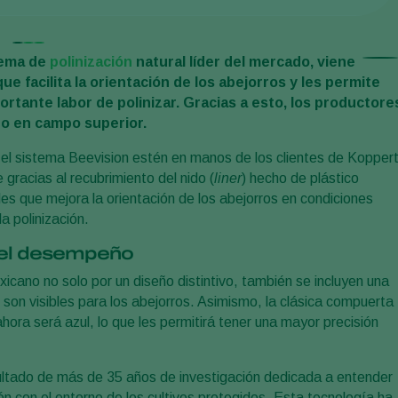
stema de
polinización
natural líder del mercado, viene
 facilita la orientación de los abejorros y les permite
rtante labor de polinizar. Gracias a esto, los productore
o en campo superior.
 el sistema Beevision estén en manos de los clientes de Koppert
racias al recubrimiento del nido (
liner
) hecho de plástico
es que mejora la orientación de los abejorros en condiciones
a polinización.
n el desempeño
cano no solo por un diseño distintivo, también se incluyen una
 son visibles para los abejorros. Asimismo, la clásica compuerta
hora será azul, lo que les permitirá tener una mayor precisión
ultado de más de 35 años de investigación dedicada a entender
ón con el entorno de los cultivos protegidos. Esta tecnología ha