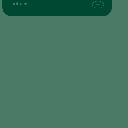
noticias
Sweden
Switzerland
Turkey
USA
United Kingdom
Beevision es una innovación impulsada por la natura