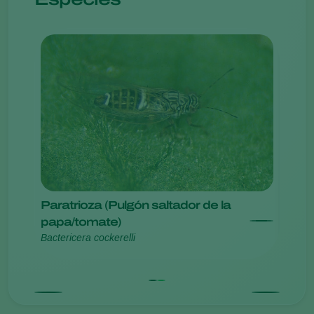
Paratrioza (Pulgón saltador de la
Psíli
Diapho
papa/tomate)
Bactericera cockerelli