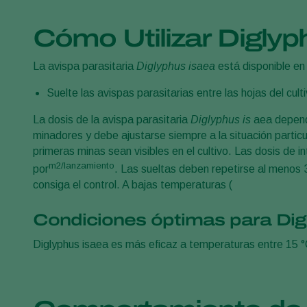
Cómo Utilizar Diglyp
La avispa parasitaria
Diglyphus isaea
está disponible en 
Suelte las avispas parasitarias entre las hojas del cult
La dosis de la avispa parasitaria
Diglyphus is
aea depende
minadores y debe ajustarse siempre a la situación partic
primeras minas sean visibles en el cultivo. Las dosis de in
m2/lanzamiento
por
. Las sueltas deben repetirse al menos 
consiga el control. A bajas temperaturas (
Condiciones óptimas para Dig
Diglyphus isaea es más eficaz a temperaturas entre 15 °C