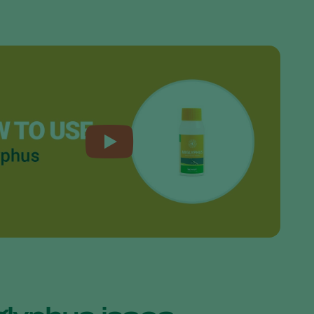
Sweden
Switzerland
Turkey
USA
United Kingdom