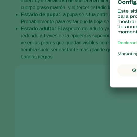
muerto y se arrastran de vuelta a la mina para pupar. 
cuerpo graso marrón, y el tercer estadio larvario es v
Estado de pupa:
La pupa se sitúa entre las epidermis
Probablemente para evitar que la hoja se hunda si se 
Estado adulto:
El aspecto del adulto ya es clarament
redondo a través de la epidermis superior. Estos aguj
ve en los pilares que quedan visibles como manchas neg
hembra suele ser bastante más grande que el macho y
bandas negras