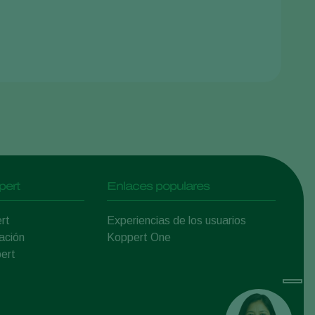
pert
Enlaces populares
rt
Experiencias de los usuarios
ación
Koppert One
ert