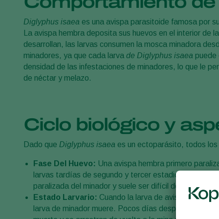
Comportamiento de la
Diglyphus isaea
es una avispa parasitoide famosa por su 
La avispa hembra deposita sus huevos en el interior de l
desarrollan, las larvas consumen la mosca minadora desd
minadores, ya que cada larva
de Diglyphus isaea
puede e
densidad de las infestaciones de minadores, lo que le pe
de néctar y melazo.
Ciclo biológico y as
Dado que
Diglyphus isaea
es un ectoparásito, todos los 
Fase Del Huevo:
Una avispa hembra primero paraliza 
larvas tardías de segundo y tercer estadio para parasi
paralizada del minador y suele ser difícil de detectar.
Estado Larvario:
Cuando la larva de avispa parasitar
larva de minador muere. Pocos días después de ser par