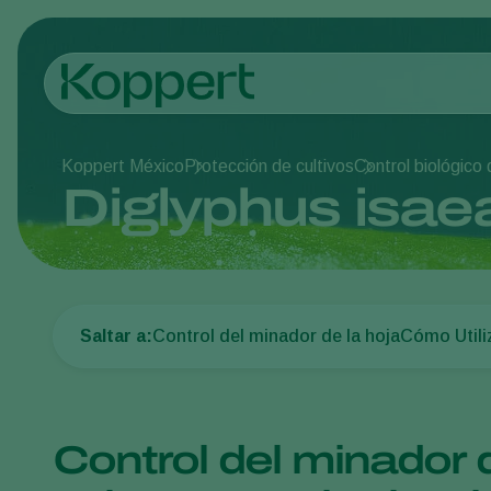
Koppert México
Protección de cultivos
Control biológico
Diglyphus isae
Saltar a:
Control del minador de la hoja
Cómo Utili
Control del minador d