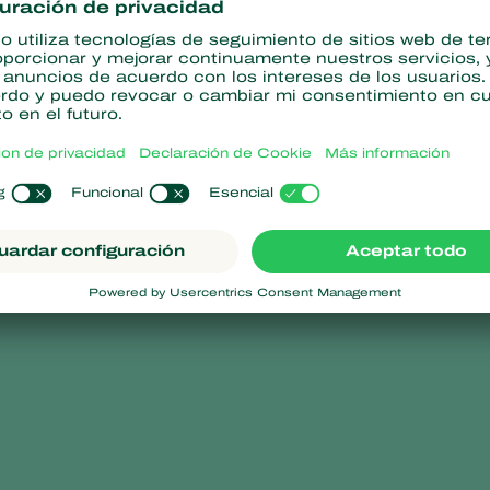
Hay tres estadios larvarios: el primero es incoloro y transparent
erde azulado. La larva adulta suele pupar en la mina, a cierta di
 superior e inferior de la hoja, que se mantienen separadas por se
seca. Al principio, la pupa es verde, con ojos rojos que posteri
e visible. Las pupas suelen ser visibles a través de la hoja. La 
eros redondos son la prueba de que de la mina de hojas ha salido
ras en la hoja. El adulto es de color verde metálico a negro y, 
 puede reconocerse por una ancha franja negra sobre la pata t