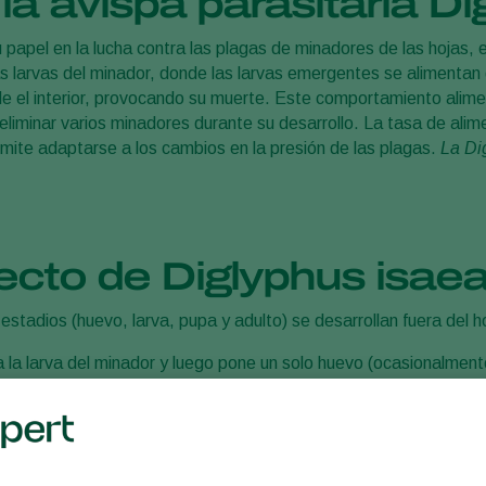
 avispa parasitaria Di
papel en la lucha contra las plagas de minadores de las hojas, en
as larvas del minador, donde las larvas emergentes se alimentan
e el interior, provocando su muerte. Este comportamiento alimen
liminar varios minadores durante su desarrollo. La tasa de alimen
rmite adaptarse a los cambios en la presión de las plagas.
La Di
pecto de Diglyphus isae
estadios (huevo, larva, pupa y adulto) se desarrollan fuera del 
la larva del minador y luego pone un solo huevo (ocasionalmente 
tarlas. El huevo tiene forma alargada, mide 0,3 x 0,1 mm y es de
ia eclosiona, permanece junto a su hospedador, lo perfora y lo s
asitada, la larva de minador se vuelve flácida y marrón. Las la