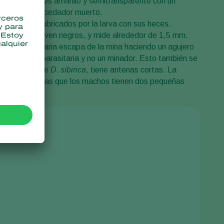
e, el segundo es amarillo y semitransparente con un
stancia del hospedador muerto.
is pilares, fabricados por la larva con sus heces.
ormente se vuelven negros, y mide alrededor de 1,5 mm.
avispa parasitaria escapa de la mina haciendo un agujero
 una avispa parasitaria y no un minador. Esto también se
a diferencia de
D. sibirica
, tiene antenas cortas. La
rasera, mientras que los machos tienen dos pequeñas