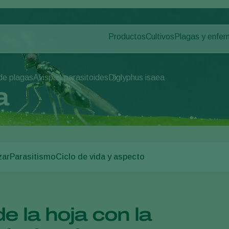
Productos
Cultivos
Plagas y enfe
Plagas en plan
Control de plagas
Hortalizas de cultivo p
Enfermedades d
Control de enfermedades
Plantas ornamentales
 de plagas
Avispas parasitoides
Diglyphus isaea
Polinización
Frutas
a
Sanidad vegetal
Cultivos de hortalizas 
Aplicación
Cultivos herbáceos
Monitoreo
Desinfección, Limpieza, & Higien
Agentes sombreadores
zar
Parasitismo
Ciclo de vida y aspecto
e la hoja con la