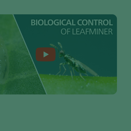
Greece
Hungary
India
Italy
Kenya
Korea
Mexico
Netherlands
Paraguay
Poland
Portugal
Russia
South Africa
Spain