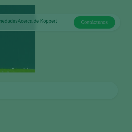
rmedades
Acerca de Koppert
Contáctanos
Koppert Global
tas
rotegido
Acerca de Koppert
Argentina
e las plantas
Noticias e información
Austria
Trabajar en Koppert
Belgium
a campo abierto
Contáctanos
Brasil
Canada (English)
e
Canada (French)
Ecuador
Finland (Finnish)
Finland (Swedish)
France
Germany